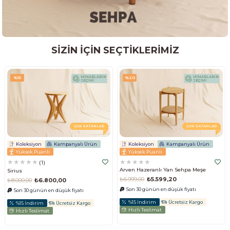
SİZİN İÇİN SEÇTİKLERİMİZ
MİMARLARIN
MİMARLARIN
%15
%20
SEÇİMİ
SEÇİMİ
ÇOK SATANLAR
ÇOK SATANLAR
Koleksiyon
Kampanyalı Ürün
Koleksiyon
Kampanyalı Ürün
Yüksek Puanlı
Yüksek Puanlı
★
★
★
★
★
★
★
★
★
★
1
Arven Hazeranlı Yan Sehpa Meşe
Sirius
₺6.999,00
₺5.599,20
₺8.000,00
₺6.800,00
Son 30 günün en düşük fiyatı
Son 30 günün en düşük fiyatı
%15 İndirim
Ücretsiz Kargo
%15 İndirim
Ücretsiz Kargo
Hızlı Teslimat
Hızlı Teslimat