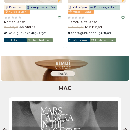
Koleksiyon
Kampanyalı Ürün
Koleksiyon
Kampanyalı Ürün
Yüksek Puanlı
Yüksek Puanlı
★
★
★
★
★
★
★
★
★
★
Martian Sehpa
Glamour Orta Sehpa
₺5.999,00
₺5.099,15
₺14.250,00
₺12.112,50
Son 30 günün en düşük fiyatı
Son 30 günün en düşük fiyatı
%15 İndirim
Hızlı Teslimat
%15 İndirim
Hızlı Teslimat
MAG