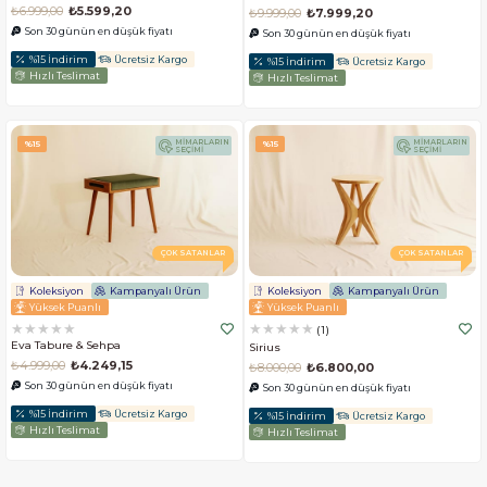
₺6.999,00
₺5.599,20
₺9.999,00
₺7.999,20
Son 30 günün en düşük fiyatı
Son 30 günün en düşük fiyatı
%15 İndirim
Ücretsiz Kargo
%15 İndirim
Ücretsiz Kargo
Hızlı Teslimat
Hızlı Teslimat
MİMARLARIN
MİMARLARIN
%15
%15
SEÇİMİ
SEÇİMİ
ÇOK SATANLAR
ÇOK SATANLAR
Koleksiyon
Kampanyalı Ürün
Koleksiyon
Kampanyalı Ürün
Yüksek Puanlı
Yüksek Puanlı
★
★
★
★
★
★
★
★
★
★
1
Eva Tabure & Sehpa
Sirius
₺4.999,00
₺4.249,15
₺8.000,00
₺6.800,00
Son 30 günün en düşük fiyatı
Son 30 günün en düşük fiyatı
%15 İndirim
Ücretsiz Kargo
%15 İndirim
Ücretsiz Kargo
Hızlı Teslimat
Hızlı Teslimat