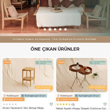
12 Taksit İmkanı ile Alışveriş - Tüm Türkiye'ye Ücretsiz Teslimat
ÖNE ÇIKAN ÜRÜNLER
MİMARLARIN
MİMARLARIN
%20
%20
SEÇİMİ
SEÇİMİ
ÇOK SATANLAR
ÇOK SATANLAR
Koleksiyon
Kampanyalı Ürün
Koleksiyon
Kampanyalı Ürün
Yüksek Puanlı
Yüksek Puanlı
★
★
★
★
★
★
★
★
★
★
3
Arven Hazeranlı Yan Sehpa Meşe
Metal Ayaklı Ahşap Tabaklı Eskitme Gold Sehpa Takımı