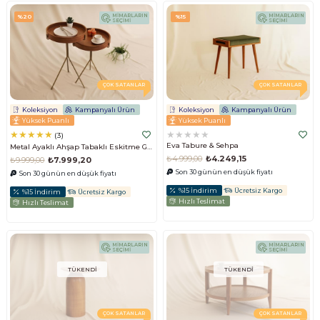
MİMARLARIN
MİMARLARIN
%20
%15
SEÇİMİ
SEÇİMİ
ÇOK SATANLAR
ÇOK SATANLAR
Koleksiyon
Kampanyalı Ürün
Koleksiyon
Kampanyalı Ürün
Yüksek Puanlı
Yüksek Puanlı
★
★
★
★
★
★
★
★
★
★
3
Eva Tabure & Sehpa
Metal Ayaklı Ahşap Tabaklı Eskitme Gold Sehpa Takımı
₺4.999,00
₺4.249,15
₺9.999,00
₺7.999,20
Son 30 günün en düşük fiyatı
Son 30 günün en düşük fiyatı
%15 İndirim
Ücretsiz Kargo
%15 İndirim
Ücretsiz Kargo
Hızlı Teslimat
Hızlı Teslimat
MİMARLARIN
MİMARLARIN
SEÇİMİ
SEÇİMİ
TÜKENDI
TÜKENDI
ÇOK SATANLAR
ÇOK SATANLAR