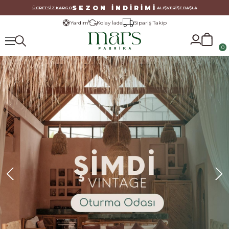
SEZON İNDİRİMİ
ÜCRETSİZ KARGO
ALIŞVERİŞE BAŞLA
Yardım
Kolay İade
Sipariş Takip
0