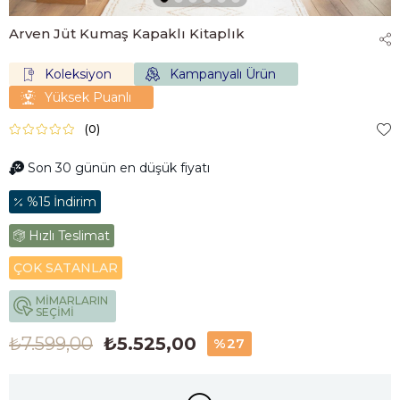
Arven Jüt Kumaş Kapaklı Kitaplık
Koleksiyon
Kampanyalı Ürün
Yüksek Puanlı
(0)
Son 30 günün en düşük fiyatı
%15 İndirim
Hızlı Teslimat
ÇOK SATANLAR
MİMARLARIN
SEÇİMİ
₺7.599,00
₺5.525,00
%
27
İndirim