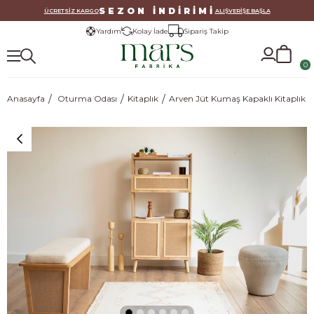
SEZON İNDİRİMİ
ÜCRETSİZ KARGO
ALIŞVERİŞE BAŞLA
Yardım
Kolay İade
Sipariş Takip
0
Anasayfa
Oturma Odası
Kitaplık
Arven Jüt Kumaş Kapaklı Kitaplık