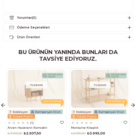
Yorumlar
(0)
Ödeme Seçenekleri
Ürün Önerileri
BU ÜRÜNÜN YANINDA BUNLARI DA
TAVSIYE EDIYORUZ.
MİMARLARIN
MİMARLARIN
SEÇİMİ
SEÇİMİ
TÜKENDI
TÜKENDI
ÇOK SATANLAR
ÇOK SATANLAR
Koleksiyon
Kampanyalı Ürün
Koleksiyon
Kampanyalı Ürün
Yüksek Puanlı
Yüksek Puanlı
★
★
★
★
★
★
★
★
★
★
1
Arven Hazeranlı Komodin
Montaine Kitaplık
₺3.999,00
₺2.507,50
₺5.999,00
₺3.995,00