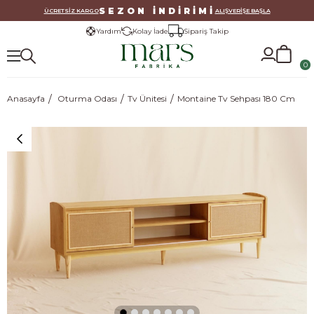
SEZON İNDİRİMİ
ÜCRETSİZ KARGO
ALIŞVERİŞE BAŞLA
Yardım
Kolay İade
Sipariş Takip
0
Anasayfa
Oturma Odası
Tv Ünitesi
Montaine Tv Sehpası 180 Cm