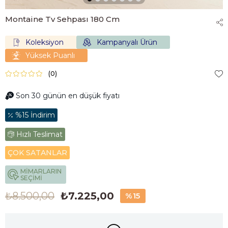
Montaine Tv Sehpası 180 Cm
Koleksiyon
Kampanyalı Ürün
Yüksek Puanlı
(0)
Son 30 günün en düşük fiyatı
%15 İndirim
Hızlı Teslimat
ÇOK SATANLAR
MİMARLARIN
SEÇİMİ
₺8.500,00
₺7.225,00
%
15
İndirim