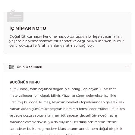
İÇ MİMAR NOTU
Doğal jüt kumaşın kendine has dokunuşuyla birleşen tasarımlar,
yaşam alanınıza sofistike bir zarafet ve özgünlük sunarken, huzur
verici dokusu ile ferah alanlar yaratmayı sağlıyor.
Ürün Özellikleri
BUGÜNÜN RUHU
"Jüt kumaşı, tarih boyunca doğanın sunduğu en dayanıklı ve zarif
materyallerden biri olarak bilinir. Yüzyıllar süren geleneksel işçilikle
üretilmiş bu doğal kumaş, Asya’nın bereketli topraklarından gelerek, eski
zamanlardan günümüze taşınan bir mirası temsil eder. Yüksek lif kalitesi
ve çevre dostu yapısıyla tanınan jüt, sadece işlevselliğiyle değil, aynı
zamanda estetik dokusuyla da büyüler. Her dikişinde tarihin izlerini
barındıran bu kumaş, modern Mars tasarımlarında hem doğal bir şıklık