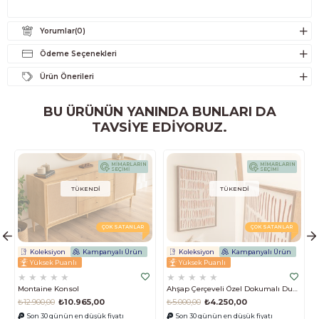
Yorumlar
(0)
Ödeme Seçenekleri
Ürün Önerileri
BU ÜRÜNÜN YANINDA BUNLARI DA
TAVSIYE EDIYORUZ.
MİMARLARIN
MİMARLARIN
SEÇİMİ
SEÇİMİ
TÜKENDI
TÜKENDI
ÇOK SATANLAR
ÇOK SATANLAR
Koleksiyon
Kampanyalı Ürün
Koleksiyon
Kampanyalı Ürün
Yüksek Puanlı
Yüksek Puanlı
★
★
★
★
★
★
★
★
★
★
Montaine Konsol
Ahşap Çerçeveli Özel Dokumalı Duvar Tablosu
₺12.900,00
₺10.965,00
₺5.000,00
₺4.250,00
Son 30 günün en düşük fiyatı
Son 30 günün en düşük fiyatı